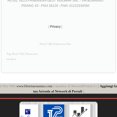
HOTEL VILLA PRIMAVERA GEST. VIGOMAR SNC - VIA BONANNO
PISANO, 43 - PISA 56126 - P.IVA: 01210330500
[
Privacy
]
Hotel Villa Primavera Pisa
Tag Hotel Villa Primavera
ricettiva
il Sito Web
www.libreriaerasmus.com
è membro di NetworkPortali.it | [
Aggiungi la
tua Azienda al Network di Portali
]