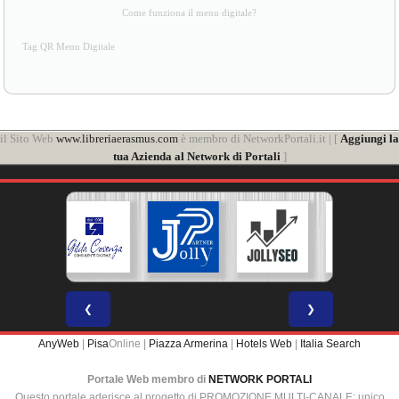
Come funziona il menu digitale?
Tag QR Menu Digitale
il Sito Web
www.libreriaerasmus.com
è membro di NetworkPortali.it | [
Aggiungi la
tua Azienda al Network di Portali
]
❮
❯
AnyWeb
|
Pisa
Online |
Piazza Armerina
|
Hotels Web
|
Italia Search
Portale Web membro di
NETWORK PORTALI
Questo portale aderisce al progetto di PROMOZIONE MULTI-CANALE: unico