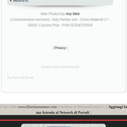
WEBSITE
Web Product by
Any Web
Concessionario esclusivo: Jolly Partner srls - Corso Matteotti 17 -
56021 Cascina Pisa - P.IVA 02324710504
[
Privacy
]
portali turistici internazionali
Tag Network Portali
il Sito Web
www.libreriaerasmus.com
è membro di NetworkPortali.it | [
Aggiungi la
tua Azienda al Network di Portali
]